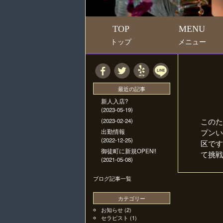
TOP
MENU
トップ
メニュー
最近の記事
新人入店?
(2023-05-19)
このた
(2023-02-24)
プンい
出勤情報
(2022-12-25)
区です
御徒町に新規OPEN!!
て挑戦
(2021-05-08)
ブログ記事一覧
カテゴリー
お知らせ
(2)
セラピスト
(1)