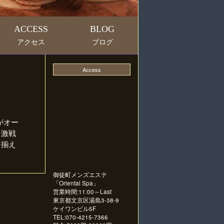
ACCESS
BLOG
アクセス
ブログ
Access
がオー
く激戦
を揃え
御徒町メンズエステ
「
Oriental Spa
」
営業時間:11:00～Last
東京都文京区湯島3-38-9
ケイワンビル5F
TEL:070-4215-7366